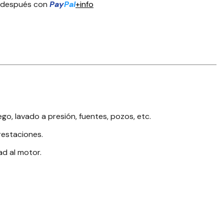
 después con
Pay
Pal
+info
o, lavado a presión, fuentes, pozos, etc.
restaciones.
d al motor.