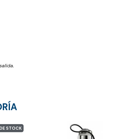
alida.
ORÍA
 DE STOCK