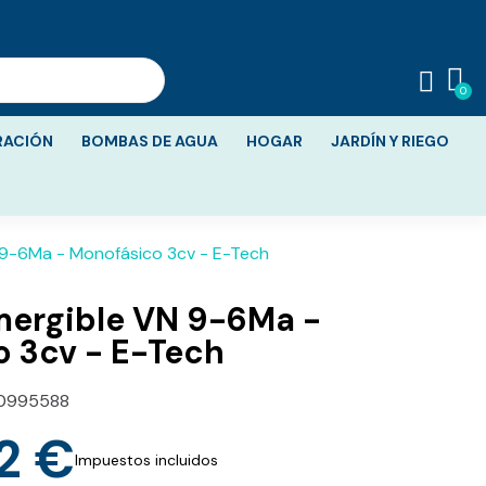
RACIÓN
BOMBAS DE AGUA
HOGAR
JARDÍN Y RIEGO
9-6Ma - Monofásico 3cv - E-Tech
ergible VN 9-6Ma -
Monofásico 3cv - E-Tech
0995588
2 €
Impuestos incluidos