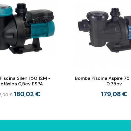
iscina Silen I 50 12M -
Bomba Piscina Aspire 75 T
ofásica 0,5cv ESPA
0,75cv
180,02 €
179,08 €
6,00 €