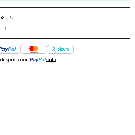
to
Productos incluidos en tu lista de comparación: 0 / 4
 después con
Pay
Pal
+info