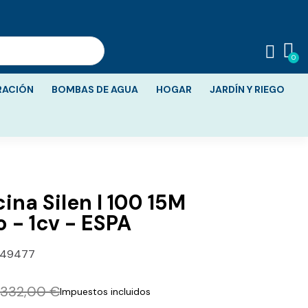
RACIÓN
BOMBAS DE AGUA
HOGAR
JARDÍN Y RIEGO
ina Silen I 100 15M
 - 1cv - ESPA
149477
332,00 €
Impuestos incluidos