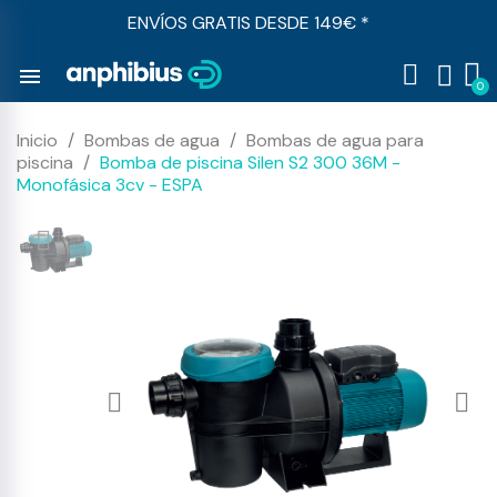
ENVÍOS GRATIS DESDE 149€ *
menu
Inicio
Bombas de agua
Bombas de agua para
piscina
Bomba de piscina Silen S2 300 36M -
Monofásica 3cv - ESPA