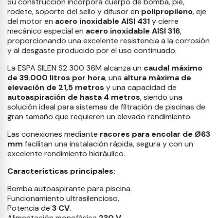
Su construcción incorpora cuerpo de bomba, pie,
rodete, soporte del sello y difusor en
polipropileno
, eje
del motor en
acero inoxidable AISI 431
y cierre
mecánico especial en
acero inoxidable AISI 316
,
proporcionando una excelente resistencia a la corrosión
y al desgaste producido por el uso continuado.
La ESPA SILEN S2 300 36M alcanza un
caudal máximo
de 39.000 litros por hora
, una
altura máxima de
elevación de 21,5 metros
y una capacidad de
autoaspiración de hasta 4 metros
, siendo una
solución ideal para sistemas de filtración de piscinas de
gran tamaño que requieren un elevado rendimiento.
Las conexiones mediante
racores para encolar de Ø63
mm
facilitan una instalación rápida, segura y con un
excelente rendimiento hidráulico.
Características principales:
Bomba autoaspirante para piscina.
Funcionamiento ultrasilencioso.
Potencia de
3 CV
.
Alimentación monofásica
230 V
.