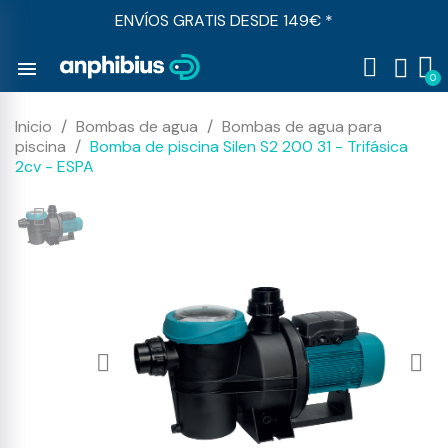
ENVÍOS GRATIS DESDE 149€ *
menu
Inicio
Bombas de agua
Bombas de agua para
piscina
Bomba de piscina Silen S2 200 31 - Trifásica
2cv - ESPA