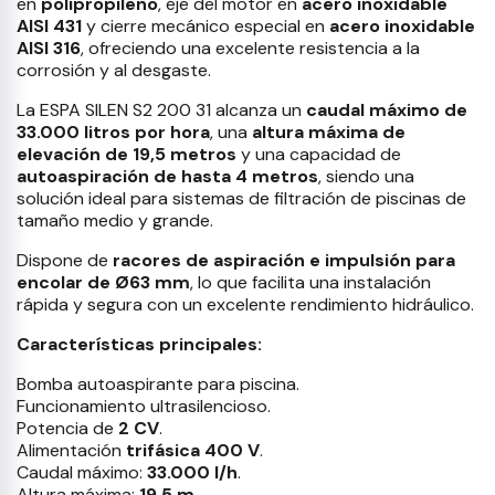
en
polipropileno
, eje del motor en
acero inoxidable
AISI 431
y cierre mecánico especial en
acero inoxidable
AISI 316
, ofreciendo una excelente resistencia a la
corrosión y al desgaste.
La ESPA SILEN S2 200 31 alcanza un
caudal máximo de
33.000 litros por hora
, una
altura máxima de
elevación de 19,5 metros
y una capacidad de
autoaspiración de hasta 4 metros
, siendo una
solución ideal para sistemas de filtración de piscinas de
tamaño medio y grande.
Dispone de
racores de aspiración e impulsión para
encolar de Ø63 mm
, lo que facilita una instalación
rápida y segura con un excelente rendimiento hidráulico.
Características principales:
Bomba autoaspirante para piscina.
Funcionamiento ultrasilencioso.
Potencia de
2 CV
.
Alimentación
trifásica 400 V
.
Caudal máximo:
33.000 l/h
.
Altura máxima:
19,5 m
.