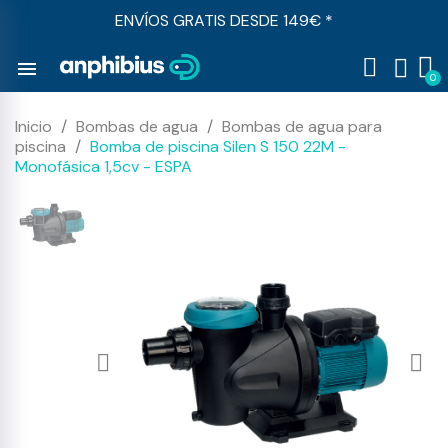
ENVÍOS GRATIS DESDE 149€ *
menu
Inicio
Bombas de agua
Bombas de agua para
piscina
Bomba de piscina Silen S 150 22M -
Monofásica 1,5cv - ESPA