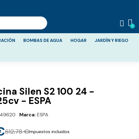
RACIÓN
BOMBAS DE AGUA
HOGAR
JARDÍN Y RIEGO
ina Silen S2 100 24 -
,25cv - ESPA
149620
Marca
ESPA
€
612,78 €
Impuestos incluidos