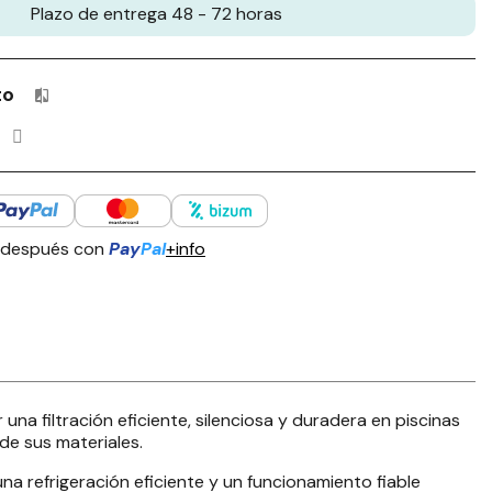
Plazo de entrega 48 - 72 horas
to
Productos incluidos en tu lista de comparación: 0 / 4
 después con
Pay
Pal
+info
a filtración eficiente, silenciosa y duradera en piscinas
 de sus materiales.
una refrigeración eficiente y un funcionamiento fiable