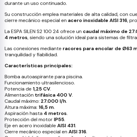
durante un uso continuado.
Su construcción emplea materiales de alta calidad, con cue
cierre mecánico especial en
acero inoxidable AISI 316
, pr
La ESPA SILEN S2 100 24 ofrece un
caudal máximo de 27.0
4 metros
, siendo una solución ideal para sistemas de filt
Las conexiones mediante
racores para encolar de Ø63
tranquilidad y fiabilidad.
Características principales:
Bomba autoaspirante para piscina.
Funcionamiento ultrasilencioso.
Potencia de
1,25 CV
.
Alimentación
trifásica 400 V
.
Caudal máximo:
27.000 l/h
.
Altura máxima:
16,5 m
.
Aspiración hasta
4 metros
.
Protección del motor
IP55
.
Eje en acero inoxidable
AISI 431
.
Cierre mecánico especial en
AISI 316
.