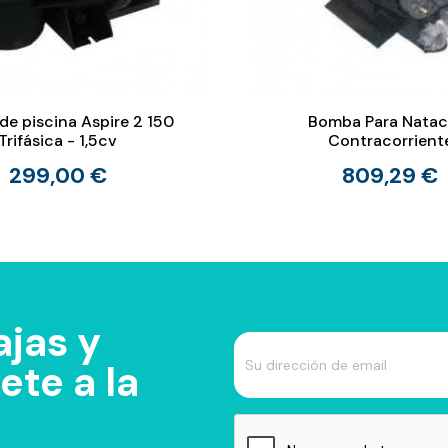
e piscina Aspire 2 150
Bomba Para Natac
Trifásica - 1,5cv
Contracorrient
299,00 €
809,29 €
jas y
te a la