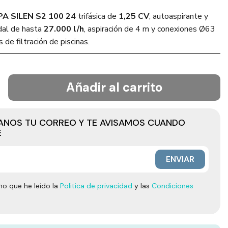
PA SILEN S2 100 24
trifásica de
1,25 CV
, autoaspirante y
udal de hasta
27.000 l/h
, aspiración de 4 m y conexiones Ø63
de filtración de piscinas.
Añadir al carrito
JANOS TU CORREO Y TE AVISAMOS CUANDO
E
ENVIAR
mo que he leído la
Politica de privacidad
y las
Condiciones