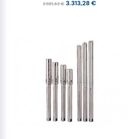
3.313,28 €
3.681,43 €