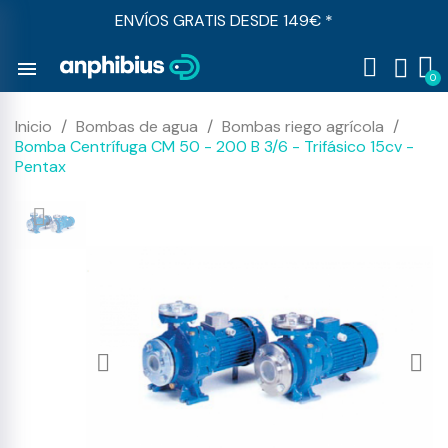
ENVÍOS GRATIS DESDE 149€ *
menu
Inicio
Bombas de agua
Bombas riego agrícola
Bomba Centrífuga CM 50 - 200 B 3/6 - Trifásico 15cv -
Pentax