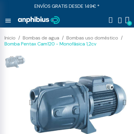
ENVÍOS GRATIS DESDE 149€ *
menu
Inicio
Bombas de agua
Bombas uso doméstico
Bomba Pentax Cam120 - Monofásica 1,2cv