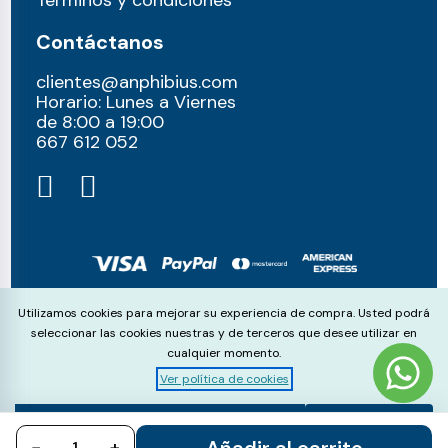
Términos y condiciones
Contáctanos
clientes@anphibius.com
Horario: Lunes a Viernes
de 8:00 a 19:00
667 612 052​
© anphibius, 2026
Cookie Consent
Utilizamos cookies para mejorar su experiencia de compra. Usted podrá
Pago 100% seguros con:
seleccionar las cookies nuestras y de terceros que desee utilizar en
cualquier momento.
Ver política de cookies
Aceptar
Rechazar
Configurar
Añadir al carrito
−
todo
+
todo
cookies