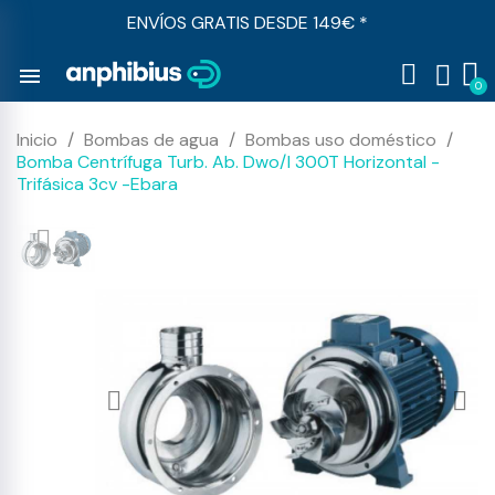
ENVÍOS GRATIS DESDE 149€ *
menu
Inicio
Bombas de agua
Bombas uso doméstico
Bomba Centrífuga Turb. Ab. Dwo/I 300T Horizontal -
Trifásica 3cv -Ebara