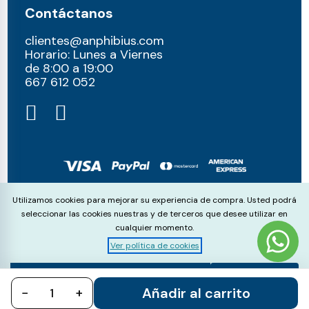
Contáctanos
clientes@anphibius.com
Horario: Lunes a Viernes
de 8:00 a 19:00
667 612 052​
© anphibius, 2026
Cookie Consent
Utilizamos cookies para mejorar su experiencia de compra. Usted podrá
Pago 100% seguros con:
seleccionar las cookies nuestras y de terceros que desee utilizar en
cualquier momento.
Ver política de cookies
Aceptar
Rechazar
Configurar
Añadir al carrito
−
todo
+
todo
cookies