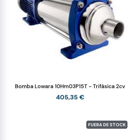
Bomba Lowara 10Hm03P15T - Trifásica 2cv
405,35 €
FUERA DE STOCK