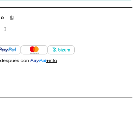
to
Productos incluidos en tu lista de comparación: 0 / 4
 después con
Pay
Pal
+info