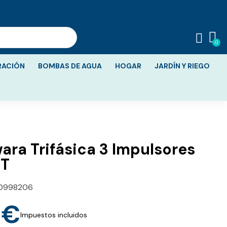
RACIÓN
BOMBAS DE AGUA
HOGAR
JARDÍN Y RIEGO
ra Trifásica 3 Impulsores
T
0998206
 €
Impuestos incluidos