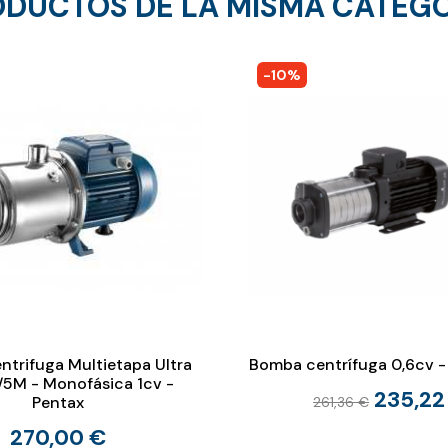
DUCTOS DE LA MISMA CATEG
-10%
trifuga Multietapa Ultra
Bomba centrífuga 0,6cv 
5M - Monofásica 1cv -
235,22
Pentax
261,36 €
270,00 €