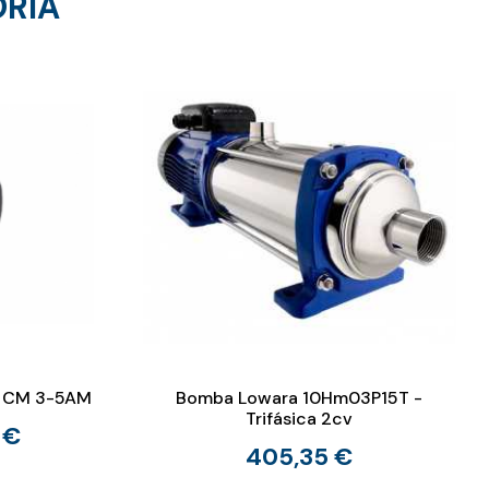
ORÍA
- CM 3-5AM
Bomba Lowara 10Hm03P15T -
Trifásica 2cv
 €
405,35 €