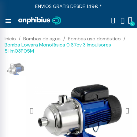
ENVÍOS GRATIS DESDE 149€ *
menu
Inicio
Bombas de agua
Bombas uso doméstico
Bomba Lowara Monofásica 0,67cv 3 Impulsores
5Hm03P05M