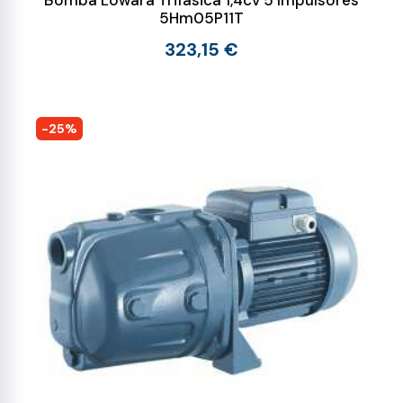
Bomba Lowara Trifásica 1,4cv 5 Impulsores
5Hm05P11T
323,15 €
-25%