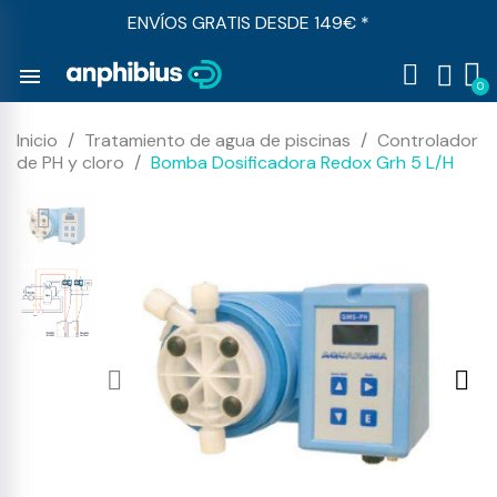
ENVÍOS GRATIS DESDE 149€ *
menu
Inicio
Tratamiento de agua de piscinas
Controlador
de PH y cloro
Bomba Dosificadora Redox Grh 5 L/H