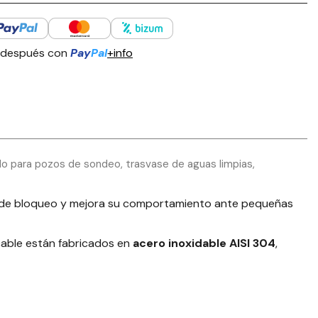
 después con
Pay
Pal
+info
do para pozos de sondeo, trasvase de aguas limpias,
go de bloqueo y mejora su comportamiento ante pequeñas
l cable están fabricados en
acero inoxidable AISI 304
,