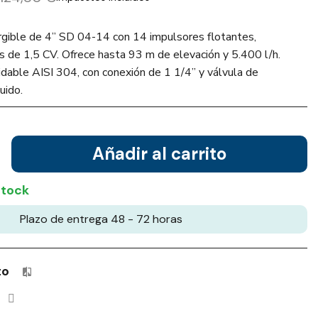
rgible de 4” SD 04-14 con 14 impulsores flotantes,
 de 1,5 CV. Ofrece hasta 93 m de elevación y 5.400 l/h.
idable AISI 304, con conexión de 1 1/4” y válvula de
uido.
Añadir al carrito
stock
Plazo de entrega 48 - 72 horas
to
Productos incluidos en tu lista de comparación: 0 / 4