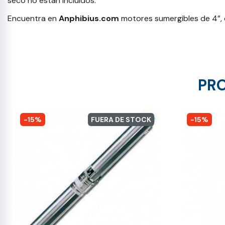
seco no están incluidos.
Encuentra en
Anphibius.com
motores sumergibles de 4”, 
PRO
-15%
FUERA DE STOCK
-15%