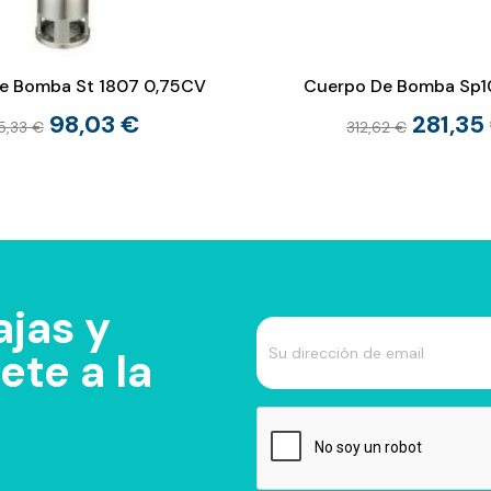
e Bomba St 1807 0,75CV
Cuerpo De Bomba Sp1
98,03 €
281,35
15,33 €
312,62 €
jas y
te a la