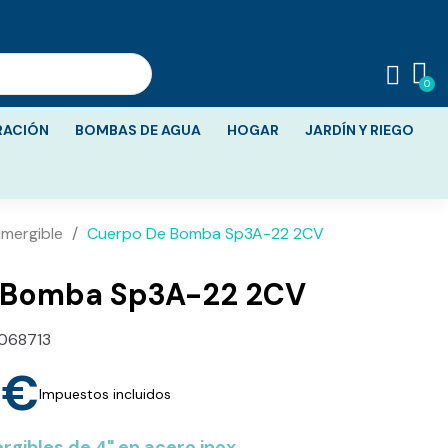
RACIÓN
BOMBAS DE AGUA
HOGAR
JARDÍN Y RIEGO
mergible
Cuerpo De Bomba Sp3A-22 2CV
 Bomba Sp3A-22 2CV
068713
 €
Impuestos incluidos
gibles de 4" en acero inox.