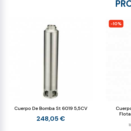
PRO
-10%
Cuerpo De Bomba St 6019 5,5CV
Cuerpo
Flot
248,05 €
1