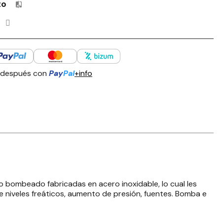
to
Productos incluidos en tu lista de comparación: 0 / 4
 después con
Pay
Pal
+info
 bombeado fabricadas en acero inoxidable, lo cual les
de niveles freáticos, aumento de presión, fuentes. Bomba e