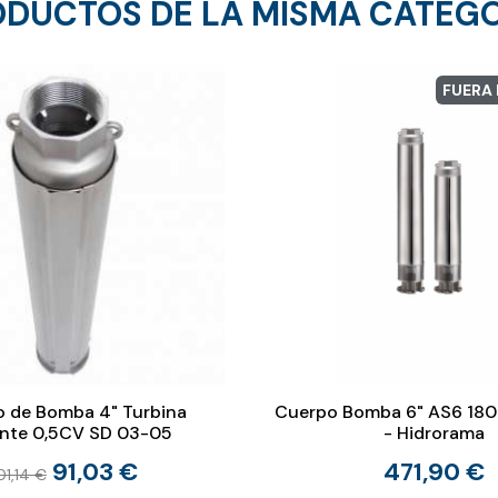
DUCTOS DE LA MISMA CATEG
FUERA
 de Bomba 4" Turbina
Cuerpo Bomba 6" AS6 180
ante 0,5CV SD 03-05
- Hidrorama
91,03 €
471,90 €
01,14 €