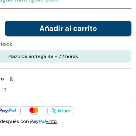
Añadir al carrito
stock
Plazo de entrega 48 - 72 horas
to
Productos incluidos en tu lista de comparación: 0 / 4
 después con
Pay
Pal
+info