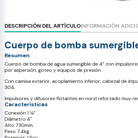
DESCRIPCIÓN DEL ARTÍCULO
INFORMACIÓN ADICI
Cuerpo de bomba sumergible 
Resumen
Cuerpo de bomba de agua sumergible de 4” con impulsores f
por aspersión, goteo y equipos de presión.
Con camisa exterior, acoplamiento inferior, cabezal de impul
304.
Impulsores y difusores flotantes en noryl reforzado muy res
Características
Conexión 1 ¼”
Diámetro 4"
Alto 730mm.
Peso 7.4kg
Potencia: 1.5cv