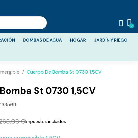
RACIÓN
BOMBAS DE AGUA
HOGAR
JARDÍN Y RIEGO
mergible
Cuerpo De Bomba St 0730 1,5CV
Bomba St 0730 1,5CV
133569
263,08 €
Impuestos incluidos
agua sumergible 1,5CV