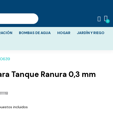
RACIÓN
BOMBAS DE AGUA
HOGAR
JARDÍN Y RIEGO
00639
a Tanque Ranura 0,3 mm
11118
uestos incluidos