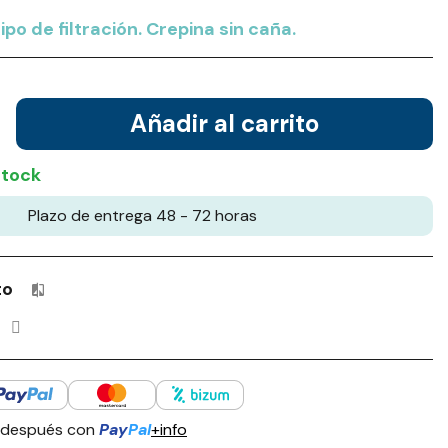
po de filtración. Crepina sin caña.
Añadir al carrito
stock
Plazo de entrega 48 - 72 horas
to
Productos incluidos en tu lista de comparación: 0 / 4
 después con
Pay
Pal
+info