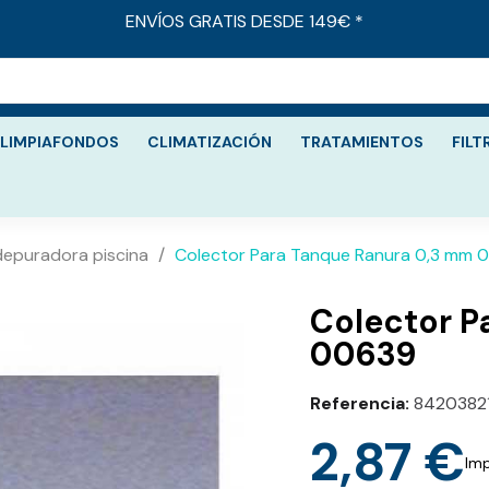
ENVÍOS GRATIS DESDE 149€ *
LIMPIAFONDOS
CLIMATIZACIÓN
TRATAMIENTOS
FILT
 depuradora piscina
Colector Para Tanque Ranura 0,3 mm 
Colector Par
00639
Referencia
84203821
2,87 €
Imp