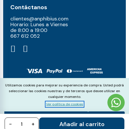
Contáctanos
clientes@anphibius.com
Horario: Lunes a Viernes
de 8:00 a 19:00
667 612 052​
© anphibius, 2026
Cookie Consent
Utilizamos cookies para mejorar su experiencia de compra. Usted podrá
Pago 100% seguros con:
seleccionar las cookies nuestras y de terceros que desee utilizar en
cualquier momento.
Ver política de cookies
Aceptar
Rechazar
Configurar
Añadir al carrito
−
todo
+
todo
cookies