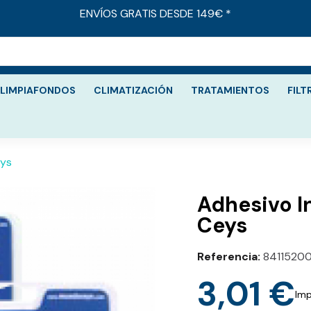
ENVÍOS GRATIS DESDE 149€ *
LIMPIAFONDOS
CLIMATIZACIÓN
TRATAMIENTOS
FILT
eys
Adhesivo I
Ceys
Referencia
8411520
3,01 €
Imp