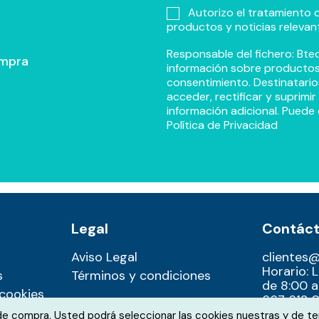
Autorizo el tratamiento d
productos y noticias relevan
Responsable del fichero: Btec
ompra
información sobre productos y
consentimiento. Destinatario
acceder, rectificar y suprimi
información adicional. Puede 
Política de Privacidad
Legal
Contác
Aviso Legal
clientes
Horario: 
s
Términos y condiciones
de 8:00 a
 cookies
667 612 0
 de compra. Usted podrá seleccionar las cookies nuestras y de te