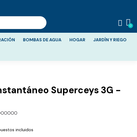
RACIÓN
BOMBAS DE AGUA
HOGAR
JARDÍN Y RIEGO
nstantáneo Superceys 3G -
000000
uestos incluidos