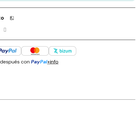
to
Productos incluidos en tu lista de comparación: 0 / 4
 después con
Pay
Pal
+info