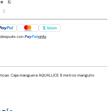
to
Productos incluidos en tu lista de comparación: 0 / 4
 después con
Pay
Pal
+info
icas: Caja manguera AQUALLICE 8 metros manguito