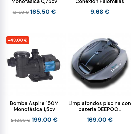
Monofásica 0,75cv
Conexión Palomillas
165,50 €
9,68 €
181,50 €
-43,00 €
Bomba Aspire 150M
Limpiafondos piscina con
Monofásica 1,5cv
batería DEEPOOL
199,00 €
169,00 €
242,00 €