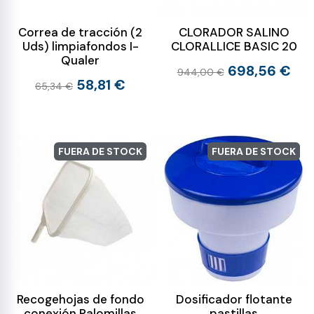
Correa de tracción (2
CLORADOR SALINO
Uds) limpiafondos I-
CLORALLICE BASIC 20
Qualer
698,56 €
944,00 €
58,81 €
65,34 €
FUERA DE STOCK
FUERA DE STOCK
Recogehojas de fondo
Dosificador flotante
conexión Palomillas
pastillas