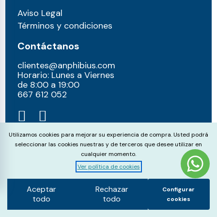
Aviso Legal
Términos y condiciones
Contáctanos
clientes@anphibius.com
Horario: Lunes a Viernes
de 8:00 a 19:00
667 612 052​
Cookie Consent
Utilizamos cookies para mejorar su experiencia de compra. Usted podrá
seleccionar las cookies nuestras y de terceros que desee utilizar en
cualquier momento.
Ver política de cookies
© anphibius, 2026
Pago 100% seguros con:
Aceptar
Rechazar
Configurar
todo
todo
cookies