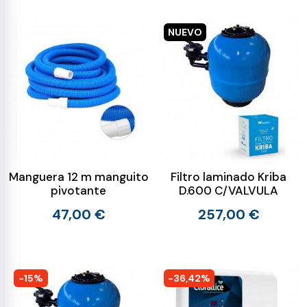
NUEVO
Manguera 12 m manguito
Filtro laminado Kriba
pivotante
D.600 C/VALVULA
47,00 €
257,00 €
-15%
-36,42%