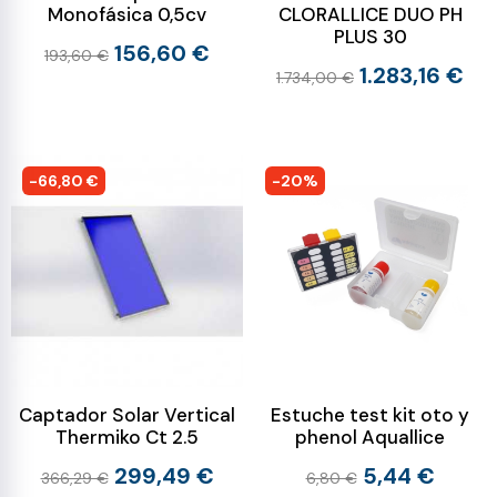
Monofásica 0,5cv
CLORALLICE DUO PH
PLUS 30
156,60 €
193,60 €
1.283,16 €
1.734,00 €
-66,80 €
-20%
Captador Solar Vertical
Estuche test kit oto y
Thermiko Ct 2.5
phenol Aquallice
299,49 €
5,44 €
366,29 €
6,80 €