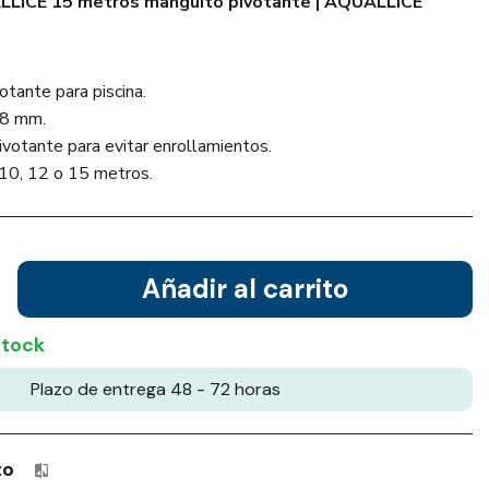
LICE 15 metros manguito pivotante | AQUALLICE
tante para piscina.
38 mm.
votante para evitar enrollamientos.
 10, 12 o 15 metros.
Añadir al carrito
stock
Plazo de entrega 48 - 72 horas
to
Productos incluidos en tu lista de comparación: 0 / 4