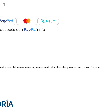
 después con
Pay
Pal
+info
icas: Nueva manguera autoflotante para piscina. Color
ORÍA