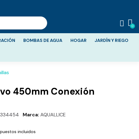
RACIÓN
BOMBAS DE AGUA
HOGAR
JARDÍN Y RIEGO
llas
urvo 450mm Conexión
1334454
Marca
AQUALLICE
puestos incluidos