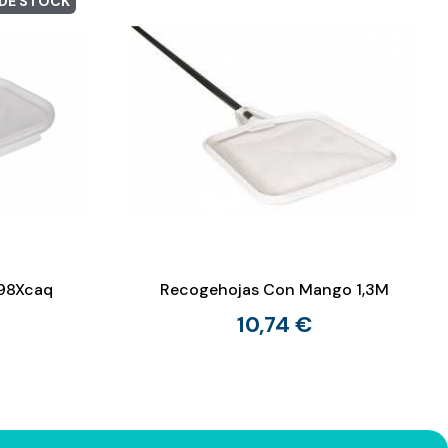
 DE STOCK
398Xcaq
Recogehojas Con Mango 1,3M
10,74 €