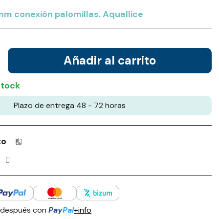
mm conexión palomillas. Aquallice
Añadir al carrito
stock
Plazo de entrega 48 - 72 horas
to
Productos incluidos en tu lista de comparación: 0 / 4
 después con
Pay
Pal
+info