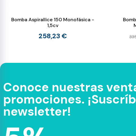
Bomba Aspirallice 150 Monofásica -
Bomba
1,5cv
258,23 €
33
Conoce nuestras venta
promociones. ¡Suscríbe
newsletter!