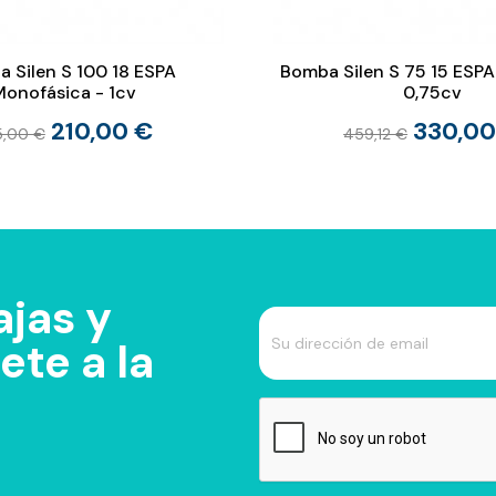
 Silen S 100 18 ESPA
Bomba Silen S 75 15 ESPA 
Monofásica - 1cv
0,75cv
210,00 €
330,00
5,00 €
459,12 €
jas y
te a la