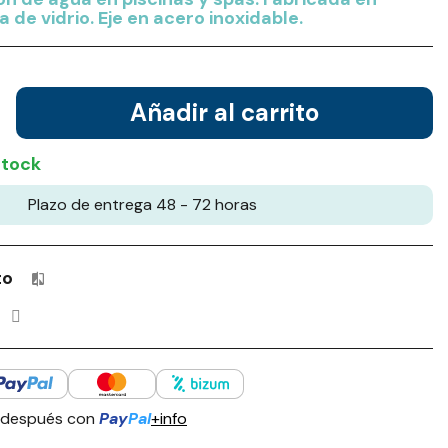
a de vidrio. Eje en acero inoxidable.
Añadir al carrito
stock
Plazo de entrega 48 - 72 horas
to
Productos incluidos en tu lista de comparación: 0 / 4
 después con
Pay
Pal
+info