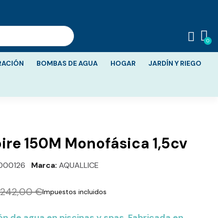
RACIÓN
BOMBAS DE AGUA
HOGAR
JARDÍN Y RIEGO
re 150M Monofásica 1,5cv
000126
Marca
AQUALLICE
242,00 €
Impuestos incluidos
ión de agua en piscinas y spas. Fabricada en