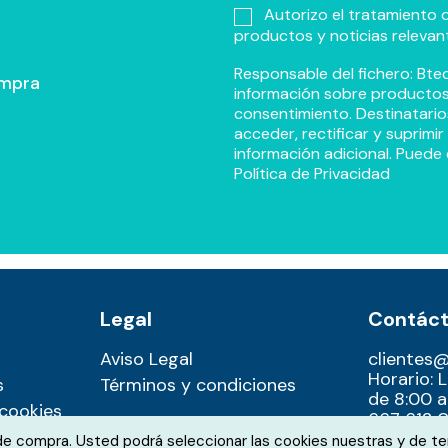
Autorizo el tratamiento d
productos y noticias relevan
Responsable del fichero: Btec
ompra
información sobre productos y
consentimiento. Destinatario
acceder, rectificar y suprimi
información adicional. Puede 
Política de Privacidad
Legal
Contác
Aviso Legal
clientes
Horario: 
s
Términos y condiciones
de 8:00 a
 cookies
667 612 0
 de compra. Usted podrá seleccionar las cookies nuestras y de te