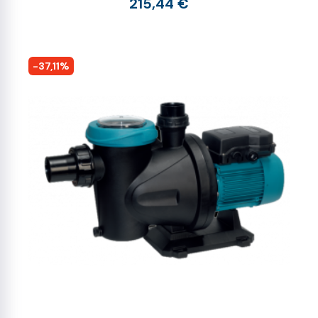
215,44 €
-37,11%