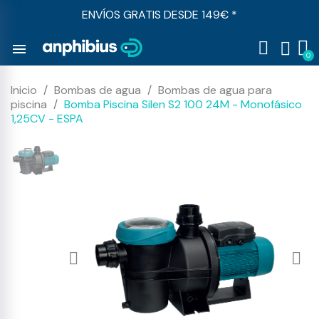
ENVÍOS GRATIS DESDE 149€ *
menu
Inicio
Bombas de agua
Bombas de agua para
piscina
Bomba Piscina Silen S2 100 24M - Monofásico
1,25CV - ESPA