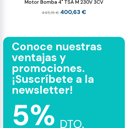
Motor Bomba 4" TSA M 230V 3CV
400,63 €
445,15 €
Conoce nuestras
ventajas y
promociones.
¡Suscríbete a la
newsletter!
5%
DTO.