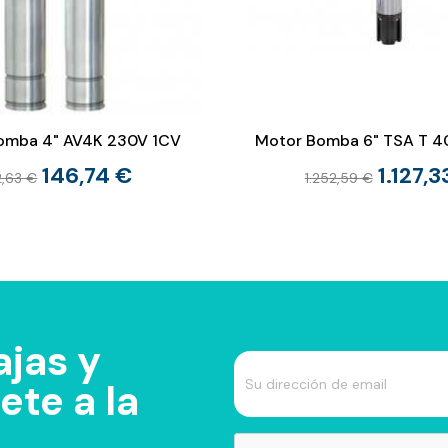
omba 4" AV4K 230V 1CV
Motor Bomba 6" TSA T 4
146,74 €
1.127,3
2,63 €
1.252,59 €
jas y
te a la