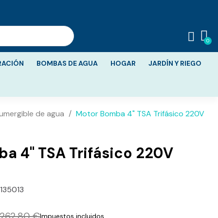
RACIÓN
BOMBAS DE AGUA
HOGAR
JARDÍN Y RIEGO
umergible de agua
Motor Bomba 4" TSA Trifásico 220V
a 4" TSA Trifásico 220V
135013
262,80 €
Impuestos incluidos