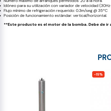
Número máximo de arranques permitidos: 20 a la hora.
Idóneo para su utilización con variador de velocidad (30
Flujo mínimo de refrigeración requerido: 0.3m/seg @ 35ºC
Posición de funcionamiento estándar: vertical/horizontal.
**Este producto es el motor de la bomba. Debe de i
PRO
-15%