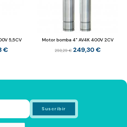
00V 5,5CV
Motor bomba 4" AV4K 400V 2CV
3 €
249,30 €
293,29 €