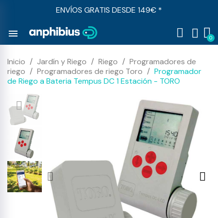
ENVÍOS GRATIS DESDE 149€ *
menu
Inicio
Jardín y Riego
Riego
Programadores de
riego
Programadores de riego Toro
Programador
de Riego a Bateria Tempus DC 1 Estación - TORO