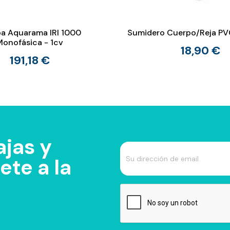
a Aquarama IRI 1000
Sumidero Cuerpo/Reja PV
Monofásica - 1cv
18,90 €
191,18 €
jas y
te a la