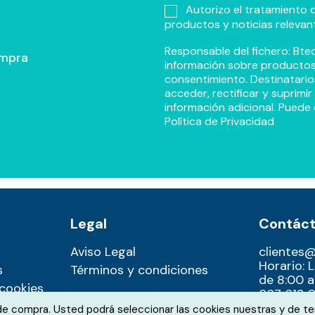
Autorizo el tratamiento d
productos y noticias relevan
Responsable del fichero: Btec
ompra
información sobre productos y
consentimiento. Destinatario
acceder, rectificar y suprimi
información adicional. Puede 
Política de Privacidad
Legal
Contác
Aviso Legal
clientes
Horario: 
s
Términos y condiciones
de 8:00 a
 cookies
667 612 0
 de compra. Usted podrá seleccionar las cookies nuestras y de te