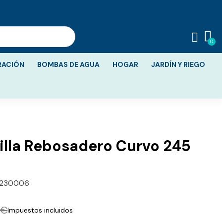
RACIÓN
BOMBAS DE AGUA
HOGAR
JARDÍN Y RIEGO
illa Rebosadero Curvo 245
230006
 €
Impuestos incluidos