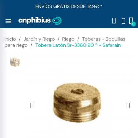
ENVÍOS GRATIS DESDE 149€ *
menu
Inicio
Jardín y Riego
Riego
Toberas - Boquillas
para riego
Tobera Latón Sr-3360 90 º - Saferain