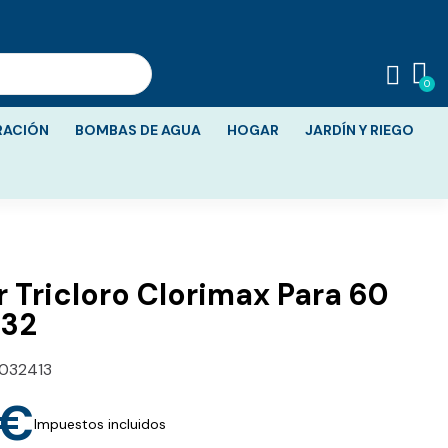
RACIÓN
BOMBAS DE AGUA
HOGAR
JARDÍN Y RIEGO
r Tricloro Clorimax Para 60
632
032413
 €
Impuestos incluidos