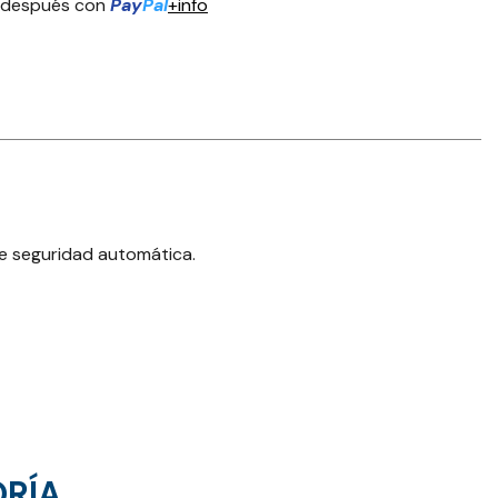
 después con
Pay
Pal
+info
de seguridad automática.
ORÍA