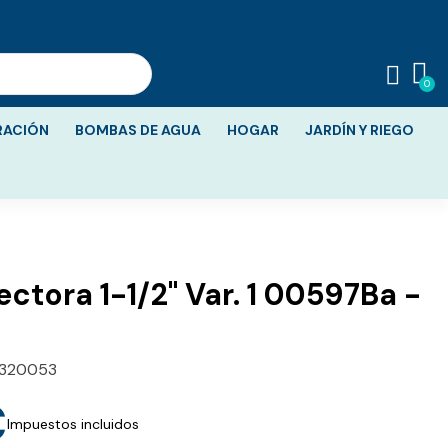
RACIÓN
BOMBAS DE AGUA
HOGAR
JARDÍN Y RIEGO
ectora 1-1/2" Var. 1 00597Ba -
320053
€
Impuestos incluidos