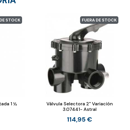
ORÍA
 DE STOCK
FUERA DE STOCK
tada 1 ½
Válvula Selectora 2" Variación
3.07441- Astral
114,95 €