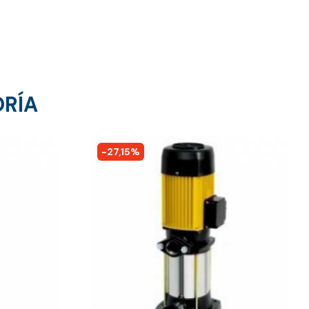
ORÍA
-27,15%