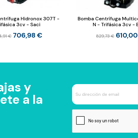
trífuga Hidronox 307T -
Bomba Centrífuga Multice
ifásica 3cv - Saci
N - Trifásica 3cv -
706,98 €
610,00
4,91 €
829,73 €
jas y
te a la