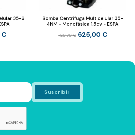
lular 35-6
Bomba Centrífuga Multicelular 35-
 ESPA
4NM - Monofásica 1,5cv - ESPA
 €
525,00 €
720,70 €