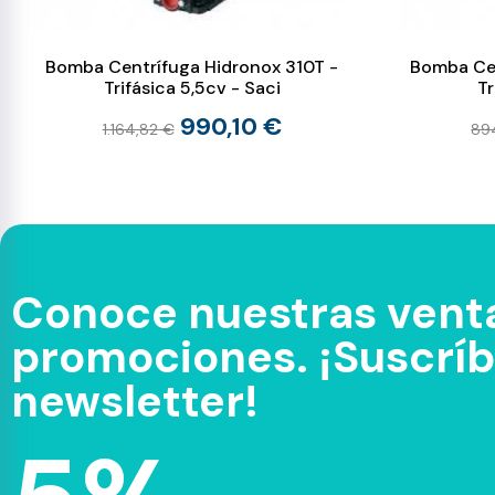
Bomba Centrífuga Hidronox 310T -
Bomba Cen
Trifásica 5,5cv - Saci
Tr
990,10 €
1.164,82 €
89
Conoce nuestras venta
promociones. ¡Suscríbe
newsletter!