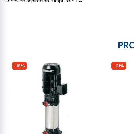
Conexión aspiración e impulsión 1 ¼”
PRO
-15%
-21%