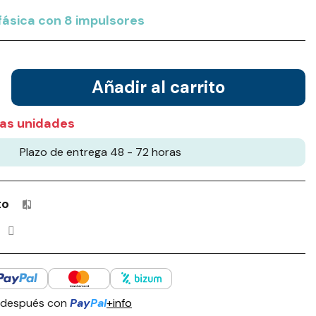
fásica con 8 impulsores
Añadir al carrito
as unidades
Plazo de entrega 48 - 72 horas
to
Productos incluidos en tu lista de comparación: 0 / 4
 después con
Pay
Pal
+info