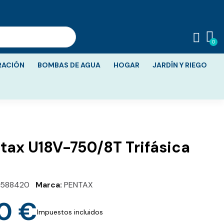
RACIÓN
BOMBAS DE AGUA
HOGAR
JARDÍN Y RIEGO
ax U18V-750/8T Trifásica
588420
Marca
PENTAX
00 €
Impuestos incluidos