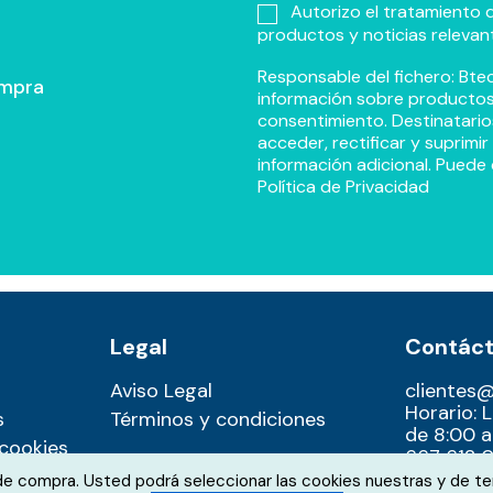
Autorizo el tratamiento d
productos y noticias relevan
Responsable del fichero: Btec
ompra
información sobre productos y
consentimiento. Destinatario
acceder, rectificar y suprimi
información adicional. Puede 
Política de Privacidad
Legal
Contác
Aviso Legal
clientes
Horario: 
s
Términos y condiciones
de 8:00 a
 cookies
667 612 0
 de compra. Usted podrá seleccionar las cookies nuestras y de te