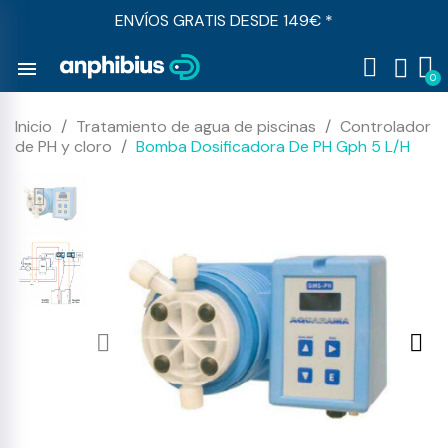
ENVÍOS GRATIS DESDE 149€ *
menu
Inicio
Tratamiento de agua de piscinas
Controlador
de PH y cloro
Bomba Dosificadora De PH Gph 5 L/H