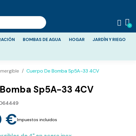
RACIÓN
BOMBAS DE AGUA
HOGAR
JARDÍN Y RIEGO
mergible
Cuerpo De Bomba Sp5A-33 4CV
 Bomba Sp5A-33 4CV
1064449
0 €
Impuestos incluidos
gibles de 4" en acero inox.