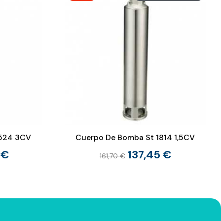
2524 3CV
Cuerpo De Bomba St 1814 1,5CV
 €
137,45 €
161,70 €