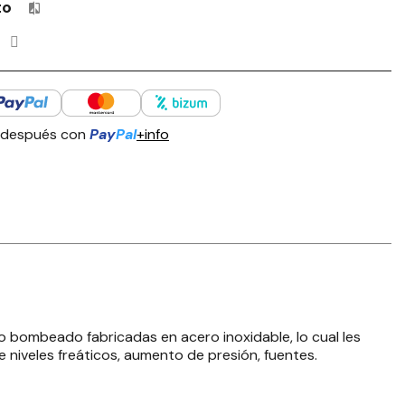
to
Productos incluidos en tu lista de comparación: 0 / 4
 después con
Pay
Pal
+info
 bombeado fabricadas en acero inoxidable, lo cual les
e niveles freáticos, aumento de presión, fuentes.