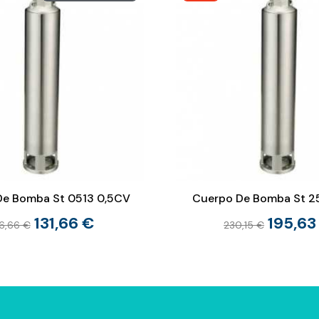
De Bomba St 0513 0,5CV
Cuerpo De Bomba St 
131,66 €
195,63
6,66 €
230,15 €