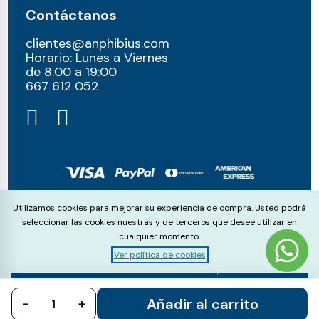
Contáctanos
clientes@anphibius.com
Horario: Lunes a Viernes
de 8:00 a 19:00
667 612 052​
© anphibius, 2026
Cookie Consent
Utilizamos cookies para mejorar su experiencia de compra. Usted podrá
Pago 100% seguros con:
seleccionar las cookies nuestras y de terceros que desee utilizar en
cualquier momento.
Ver política de cookies
Aceptar
Rechazar
Configurar
Añadir al carrito
−
todo
+
todo
cookies