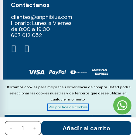
Contáctanos
clientes@anphibius.com
Horario: Lunes a Viernes
de 8:00 a 19:00
667 612 052​
© anphibius, 2026
Cookie Consent
Utilizamos cookies para mejorar su experiencia de compra. Usted podrá
Pago 100% seguros con:
seleccionar las cookies nuestras y de terceros que desee utilizar en
cualquier momento.
Ver política de cookies
Aceptar
Rechazar
Configurar
Añadir al carrito
−
todo
+
todo
cookies