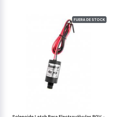
FUERA DE STOCK
Solenoide Latch Para Electroválvulas PGV -