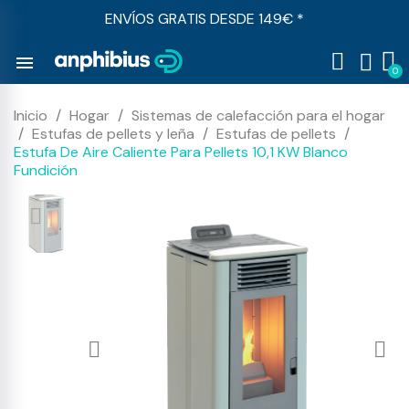
ENVÍOS GRATIS DESDE 149€ *
menu
Inicio
Hogar
Sistemas de calefacción para el hogar
Estufas de pellets y leña
Estufas de pellets
Estufa De Aire Caliente Para Pellets 10,1 KW Blanco
Fundición