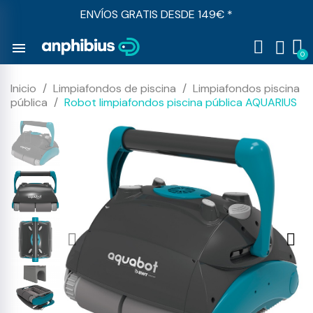
ENVÍOS GRATIS DESDE 149€ *
menu
Inicio
Limpiafondos de piscina
Limpiafondos piscina
pública
Robot limpiafondos piscina pública AQUARIUS