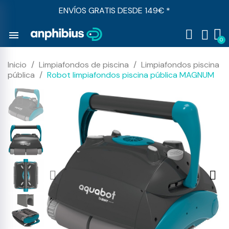
ENVÍOS GRATIS DESDE 149€ *
menu
Inicio
Limpiafondos de piscina
Limpiafondos piscina
pública
Robot limpiafondos piscina pública MAGNUM