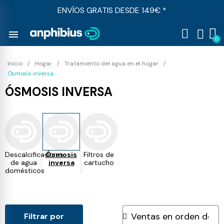
ENVÍOS GRATIS DESDE 149€ *
menu
Inicio
Hogar
Tratamiento del agua en el hogar
Ósmosis inversa
ÓSMOSIS INVERSA
Descalcificadores
Ósmosis
Filtros de
de agua
inversa
cartucho
domésticos
Filtrar por