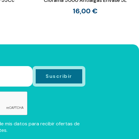
0 55Cc
Clorama 5000 Antialgas Envase 5L
16,00 €
e mis datos para recibir ofertas de
tes.