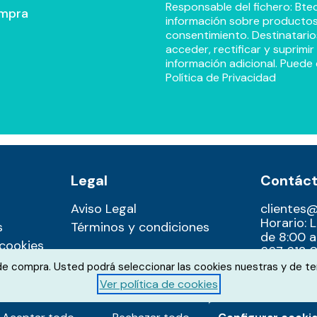
Responsable del fichero: Btec
ompra
información sobre productos y
consentimiento. Destinatario
acceder, rectificar y suprimi
información adicional. Puede 
Política de Privacidad
Legal
Contác
Aviso Legal
clientes
Horario: 
s
Términos y condiciones
de 8:00 a
 cookies
667 612 0
 de compra. Usted podrá seleccionar las cookies nuestras y de te
Ver política de cookies