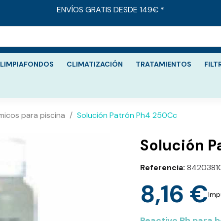
ENVÍOS GRATIS DESDE 149€ *
LIMPIAFONDOS
CLIMATIZACIÓN
TRATAMIENTOS
FILT
micos para piscina
Solución Patrón Ph4 250Cc
Solución P
Referencia
8420381
8,16 €
Imp
Reactivo Ph para 