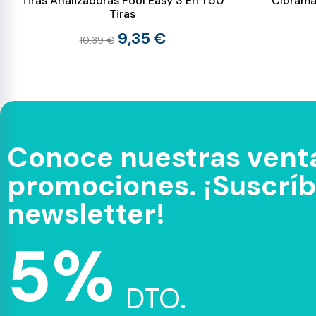
Tiras Analizadoras Pool Easy 3 En 1 50
Clorama
Tiras
9,35 €
10,39 €
Conoce nuestras venta
promociones. ¡Suscríbe
newsletter!
5%
DTO.