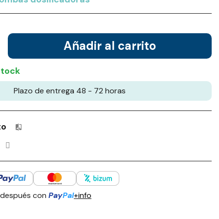
Añadir al carrito
stock
Plazo de entrega 48 - 72 horas
to
Productos incluidos en tu lista de comparación: 0 / 4
 después con
Pay
Pal
+info