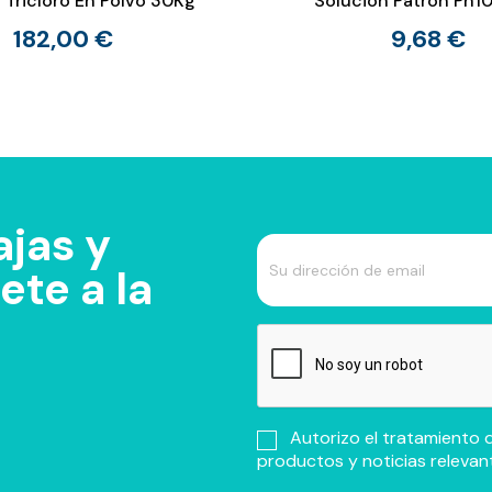
 Tricloro En Polvo 30Kg
Solución Patrón Ph1
182,00 €
9,68 €
jas y
te a la
Autorizo el tratamiento d
productos y noticias relevan