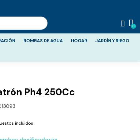
RACIÓN
BOMBAS DE AGUA
HOGAR
JARDÍN Y RIEGO
atrón Ph4 250Cc
013093
uestos incluidos
bombas dosificadoras