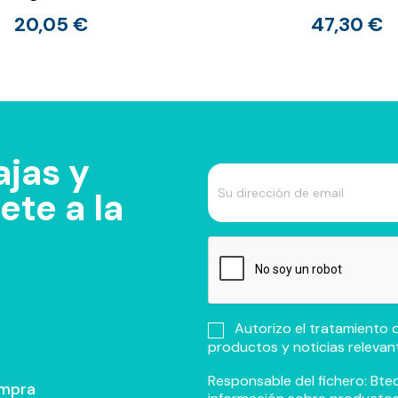
20,05 €
47,30 €
jas y
te a la
Autorizo el tratamiento d
productos y noticias relevan
Responsable del fichero: Btec
ompra