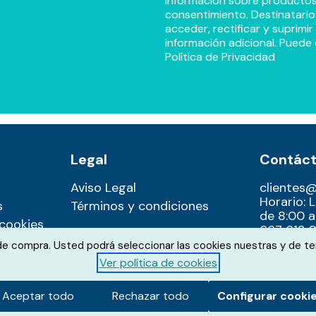
información sobre productos y
consentimiento. Destinatario
acceder, rectificar y suprimi
información adicional. Puede 
Política de Privacidad
Legal
Contác
Aviso Legal
clientes
Horario: 
s
Términos y condiciones
de 8:00 a
 cookies
667 612 0
 de compra. Usted podrá seleccionar las cookies nuestras y de te
Ver política de cookies
Aceptar todo
Rechazar todo
Configurar cooki