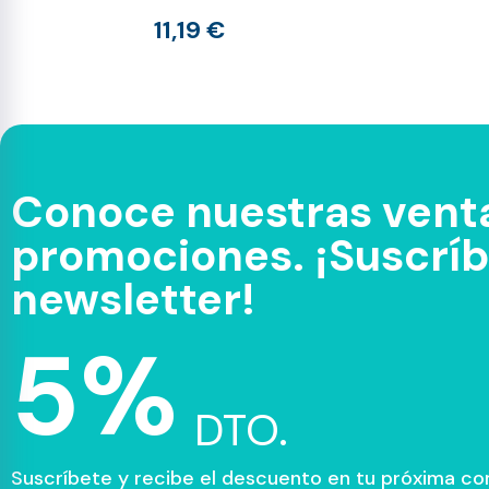
11,19 €
Conoce nuestras venta
promociones. ¡Suscríbe
newsletter!
5%
DTO.
Suscríbete y recibe el descuento en tu próxima c