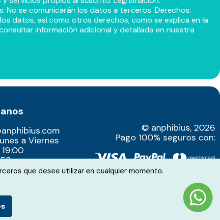
 servicios propios al suscrito. Legitimación:
s: No se comunicarán los datos a terceros. Derechos:
r los datos, así como otros derechos, como se explica en la
consultar información adicional y detallada en nuestra
tanos
© anphibius, 2026
@anphibius.com
Pago 100% seguros con:
Lunes a Viernes
 19:00
52​
rceros que desee utilizar en cualquier momento.
es