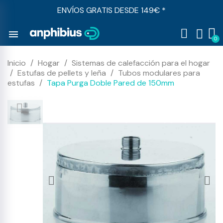
ENVÍOS GRATIS DESDE 149€ *
menu
Inicio
Hogar
Sistemas de calefacción para el hogar
Estufas de pellets y leña
Tubos modulares para
estufas
Tapa Purga Doble Pared de 150mm