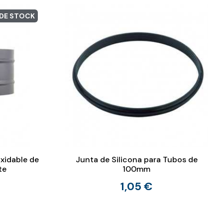
 DE STOCK
oxidable de
Junta de Silicona para Tubos de
te
100mm
1,05 €