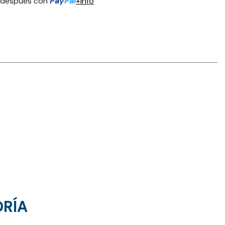
 después con
Pay
Pal
+info
ORÍA