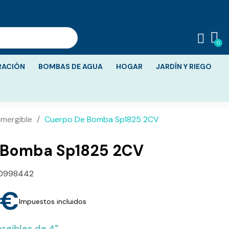
RACIÓN
BOMBAS DE AGUA
HOGAR
JARDÍN Y RIEGO
mergible
Cuerpo De Bomba Sp1825 2CV
 Bomba Sp1825 2CV
0998442
 €
Impuestos incluidos
gibles de 4"