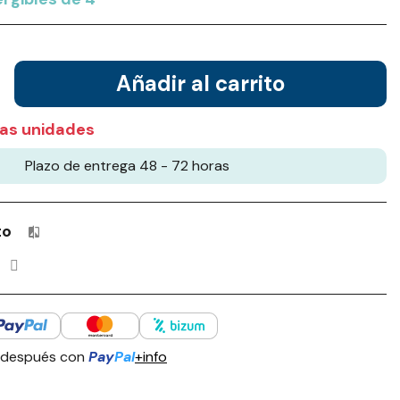
Añadir al carrito
as unidades
Plazo de entrega 48 - 72 horas
to
Productos incluidos en tu lista de comparación: 0 / 4
 después con
Pay
Pal
+info