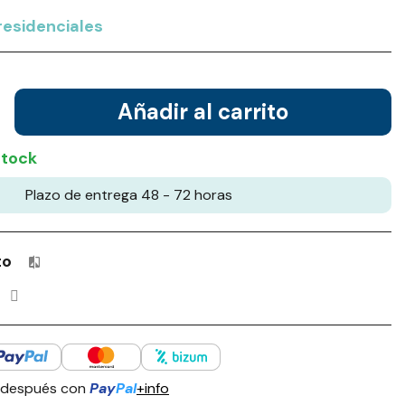
residenciales
Añadir al carrito
stock
Plazo de entrega 48 - 72 horas
to
Productos incluidos en tu lista de comparación: 0 / 4
 después con
Pay
Pal
+info