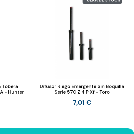
FUERA DE STOCK
n Tobera
Difusor Riego Emergente Sin Boquilla
7A - Hunter
Serie 570 Z 4 P Xf - Toro
7,01 €