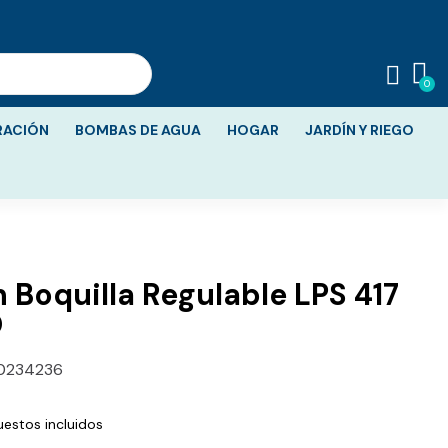
RACIÓN
BOMBAS DE AGUA
HOGAR
JARDÍN Y RIEGO
 Boquilla Regulable LPS 417
O
0234236
estos incluidos