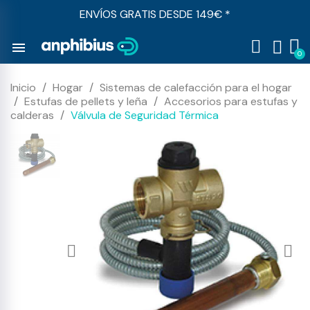
ENVÍOS GRATIS DESDE 149€ *
menu
Inicio
Hogar
Sistemas de calefacción para el hogar
Estufas de pellets y leña
Accesorios para estufas y
calderas
Válvula de Seguridad Térmica